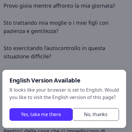
Provo gioia mentre affronto la mia giornata?
Sto trattando mia moglie o i miei figli con
pazienza e gentilezza?
Sto esercitando l’autocontrollo in questa
situazione difficile?
Se la risposta a queste domande è Sì, allora,
English Version Available
come credenti in Cristo, stiamo camminando
secondo lo Spirito Santo. Stiamo producendo il
It looks like your browser is set to English. Would
you like to visit the English version of this page?
frutto dello Spirito Santo. Se invece la risposta è
No, allora probabilmente è tempo di tornare al
punto di partenza, tornare all’inizio e pentirci.
Yes, take me there
No, thanks
Pentirci delle cose che stiamo facendo male.
Pentirci delle cose che ci impediscono di