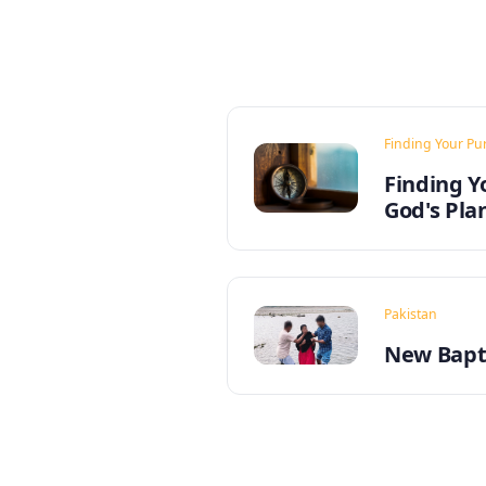
Finding Your Pu
Finding Y
God's Pla
Pakistan
New Bapti